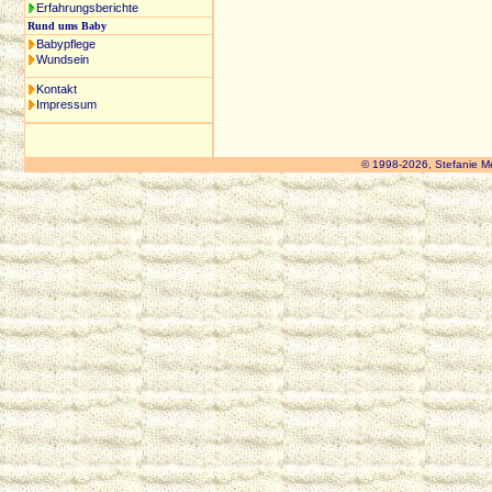
Erfahrungsberichte
Rund ums Baby
Babypflege
Wundsein
Kontakt
Impressum
© 1998-2026, Stefanie M