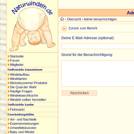
Adm
›
Übersicht
› Admin benachrichtigen
Zurück zum Bericht
Deine E-Mail-Adresse (optional):
Grund für die Benachrichtigung:
Startseite
Forum
Mitglieder
Stoffwindeln kennenlernen
Windelaufbau
Windelarten
Wickelsysteme/-Produkte
Die Qual der Wahl
Häufige Fragen
Windelwaschküche
Windeln selber herstellen
Stoffwindeln kaufen
Flohmarkt
Entscheidungshilfen
Vor- und Nachteile
Expertenmeinungen
Umweltdiskussion
Baby und Windel