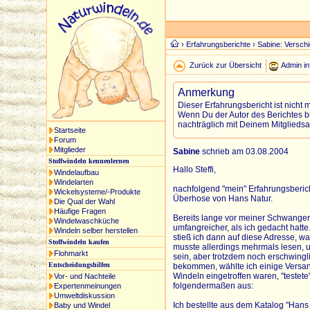
›
Erfahrungsberichte
› Sabine: Versch
Zurück zur Übersicht
Admin in
Anmerkung
Dieser Erfahrungsbericht ist nicht 
Wenn Du der Autor des Berichtes bi
nachträglich mit Deinem Mitgliedsa
Startseite
Forum
Mitglieder
Sabine
schrieb am 03.08.2004
Stoffwindeln kennenlernen
Hallo Steffi,
Windelaufbau
Windelarten
nachfolgend "mein" Erfahrungsberic
Wickelsysteme/-Produkte
Überhose von Hans Natur.
Die Qual der Wahl
Häufige Fragen
Bereits lange vor meiner Schwangers
Windelwaschküche
umfangreicher, als ich gedacht hatte.
Windeln selber herstellen
stieß ich dann auf diese Adresse, wa
Stoffwindeln kaufen
musste allerdings mehrmals lesen, um
Flohmarkt
sein, aber trotzdem noch erschwingli
Entscheidungshilfen
bekommen, wählte ich einige Versand
Windeln eingetroffen waren, "testete" 
Vor- und Nachteile
folgendermaßen aus:
Expertenmeinungen
Umweltdiskussion
Ich bestellte aus dem Katalog "Hans 
Baby und Windel