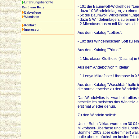
Erfahrungsberichte
- 10x die Baumwoll-Wickelhose "Leic
Rund ums Baby
- dazu 10 Windeleinlagen, zu einem 
Babypflege
- 5x die Baumwoll Wickelhose "Engel"
Wundsein
- dazu 5 Windeleinlagen, zu einem P
- 2 Microfaserhosen mit Klettverschl
Kontakt
Impressum
Aus dem Katalog "Lotties":
- 10x das Windelhöschen Soft zu ei
Aus dem Katalog "Primel":
- 1 Microfaser-Kletthose (Disana) i
Aus dem Angebot von "Fidelia":
- 1 Lenya Mikrofaser-Überhose in XS
Aus dem Katalog "Waschbär" hatte ic
die normalerweise zu den Windelhös
Das Windelvlies ist zwar bei Lottie
bestelle ich meistens das Windelvlies
erst mal wieder genug.
Zu den Windeln selbst:
Unser Sohn Niklas wurde am 30.04.0
Mikrofaser-Überhose und die Überhos
Sommer 2003 aber extrem heiß war, 
hatte aber zunächst am besten "dicht