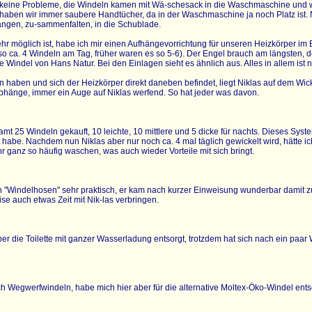
keine Probleme, die Windeln kamen mit Wä-schesack in die Waschmaschine und
 haben wir immer saubere Handtücher, da in der Waschmaschine ja noch Platz is
hängen, zu-sammenfalten, in die Schublade.
hr möglich ist, habe ich mir einen Aufhängevorrichtung für unseren Heizkörper im
r so ca. 4 Windeln am Tag, früher waren es so 5-6). Der Engel brauch am längsten
hte Windel von Hans Natur. Bei den Einlagen sieht es ähnlich aus. Alles in allem ist
n haben und sich der Heizkörper direkt daneben befindet, liegt Niklas auf dem Wick
bhänge, immer ein Auge auf Niklas werfend. So hat jeder was davon.
mt 25 Windeln gekauft, 10 leichte, 10 mittlere und 5 dicke für nachts. Dieses Sys
abe. Nachdem nun Niklas aber nur noch ca. 4 mal täglich gewickelt wird, hätte ich 
hr ganz so häufig waschen, was auch wieder Vorteile mit sich bringt.
 "Windelhosen" sehr praktisch, er kam nach kurzer Einweisung wunderbar damit zur
ise auch etwas Zeit mit Nik-las verbringen.
r die Toilette mit ganzer Wasserladung entsorgt, trotzdem hat sich nach ein paar 
h Wegwerfwindeln, habe mich hier aber für die alternative Moltex-Öko-Windel entsc