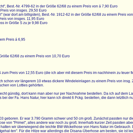
ht", Best.-Nr. 4799-62 in der Größe 62/68 zu einem Preis von á 7,90 Euro
Preis von insges. 29,50 Euro
 (war dort am billigsten), Best.-Nr. 1912-62 in der Größe 62/68 zu einem Preis von
reis von insges. 11,95 Euro
uss in Größe S zu je 9,98 Euro
nem Preis á 6,95
n Größe 62/68 zu einem Preis von 10,70 Euro
 zum Preis von 12,55 Euro (die ich aber mit diesem Preis im nachhinein zu teuer f
h schon vor längerem 10 etwas dickere Windeleinlagen zu einem Preis von insg. 20,
chen von Lotties gehörten.
s recht günstig, dort kann man aber nur per Nachnahme bestellen. Da ich auf dem 
 bei der Fa. Hans Natur, hier kann ich direkt 6 Pckg. bestellen, die dann letztlich nu
3 geboren. Er war 3.790 Gramm schwer und 50 cm groß. Zunächst passten nur die
e von "Primel", alles andere war noch zu groß. Innerhalb kurzer Zeit passten abe
hatten wir überwiegend die leichte BW-Wickelhose von Hans Natur im Gebrauch. Die
gehal-ten". Für die Hitze war allerdings die Disana-Überhose am besten, sie ist l