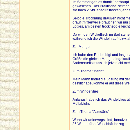
Im Sommer gab es damit überhaupt 
gewaschen. Das Praktische: seither
sie nach 2 Std. absolut trocken, ab
Seit die Trocknung draußen nicht me
drauf (mittlerweile brauchen wir nu
Lotties, am besten trocknet die leic
Da wir den Wickeltisch im Bad stehe
während ich die Windeln auf- bzw. a
Zur Menge
Ich habe den Rat befolgt und insgesa
Größe die gleiche Menge eingekauft h
Andererseits muss ich jetzt nicht me
Zum Thema "Mann"
Mein Mann findet die Lösung mit den
gestillt habe, konnte er auf diese We
Zum Windelvlies
Anfangs habe ich das Windelvlies übe
Müllabfuhr.
Zum Thema "Auswärts"
Wenn wir unterwegs sind, benutze ic
36 Windel über Waschbär bezog.