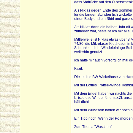
dass Abdrücke auf den O-berschenk
Als Niklas gegen Ende des Sommers 
für die langen Stunden (ich wickelte
einen Body und ein Shirt und ganz 
Als Niklas dann ein halbes Jahr alt 
zufrieden war, bestellte ich mir all
Mittlerweile ist Niklas etwas über 8
74/80, die Mikrofaser-Kletthosen in 
Schrank und die Windeleinlage Soft 
weiterhin genutzt.
Ich hatte mir auch vorsorglich mal dr
Fazit:
Die leichte BW-Wickelhose von Hans-
Mit der Lotties Frottee-Windel kombi
Mit dem Engel haben wir nachts die 
L, ist diese Windel für uns z.Zt. un
hält dicht.
Mit dem Wundsein hatten wir noch n
Ein Tipp noch: Wenn der Po morgens fe
Zum Thema "Waschen":