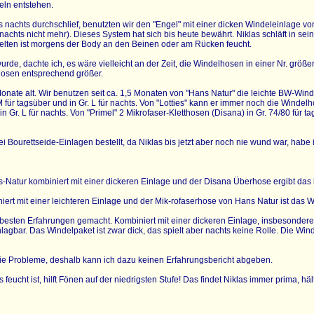
eln entstehen.
nachts durchschlief, benutzten wir den "Engel" mit einer dicken Windeleinlage v
 nachts nicht mehr). Dieses System hat sich bis heute bewährt. Niklas schläft in se
selten ist morgens der Body an den Beinen oder am Rücken feucht.
wurde, dachte ich, es wäre vielleicht an der Zeit, die Windelhosen in einer Nr. grö
e Hosen entsprechend größer.
 Monate alt. Wir benutzen seit ca. 1,5 Monaten von "Hans Natur" die leichte BW-Win
M für tagsüber und in Gr. L für nachts. Von "Lotties" kann er immer noch die Windel
in Gr. L für nachts. Von "Primel" 2 Mikrofaser-Kletthosen (Disana) in Gr. 74/80 fü
ei Bourettseide-Einlagen bestellt, da Niklas bis jetzt aber noch nie wund war, habe 
Natur kombiniert mit einer dickeren Einlage und der Disana Überhose ergibt das 
niert mit einer leichteren Einlage und der Mik-rofaserhose von Hans Natur ist das 
besten Erfahrungen gemacht. Kombiniert mit einer dickeren Einlage, insbesondere
schlagbar. Das Windelpaket ist zwar dick, das spielt aber nachts keine Rolle. Die W
ie Probleme, deshalb kann ich dazu keinen Erfahrungsbericht abgeben.
ucht ist, hilft Fönen auf der niedrigsten Stufe! Das findet Niklas immer prima, hält 