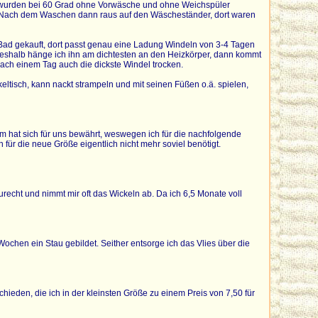
 wurden bei 60 Grad ohne Vorwäsche und ohne Weichspüler
t. Nach dem Waschen dann raus auf den Wäscheständer, dort waren
 Bad gekauft, dort passt genau eine Ladung Windeln von 3-4 Tagen
, deshalb hänge ich ihn am dichtesten an den Heizkörper, dann kommt
 nach einem Tag auch die dickste Windel trocken.
eltisch, kann nackt strampeln und mit seinen Füßen o.ä. spielen,
tem hat sich für uns bewährt, weswegen ich für die nachfolgende
für die neue Größe eigentlich nicht mehr soviel benötigt.
echt und nimmt mir oft das Wickeln ab. Da ich 6,5 Monate voll
Wochen ein Stau gebildet. Seither entsorge ich das Vlies über die
hieden, die ich in der kleinsten Größe zu einem Preis von 7,50 für