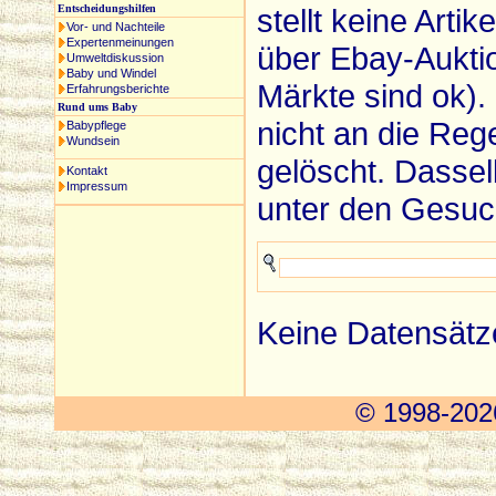
Entscheidungshilfen
stellt keine Artik
Vor- und Nachteile
Expertenmeinungen
über Ebay-Auktio
Umweltdiskussion
Baby und Windel
Märkte sind ok). 
Erfahrungsberichte
Rund ums Baby
nicht an die Reg
Babypflege
Wundsein
gelöscht. Dasselb
Kontakt
Impressum
unter den Gesuc
Keine Datensätz
© 1998-2026