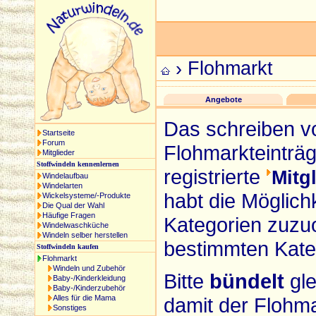
›
Flohmarkt
Angebote
Das schreiben vo
Startseite
Forum
Flohmarkteinträge
Mitglieder
Stoffwindeln kennenlernen
registrierte
Mitg
Windelaufbau
Windelarten
habt die Möglich
Wickelsysteme/-Produkte
Die Qual der Wahl
Häufige Fragen
Kategorien zuzuo
Windelwaschküche
Windeln selber herstellen
bestimmten Kateg
Stoffwindeln kaufen
Flohmarkt
Windeln und Zubehör
Bitte
bündelt
gle
Baby-/Kinderkleidung
Baby-/Kinderzubehör
Alles für die Mama
damit der Flohmar
Sonstiges