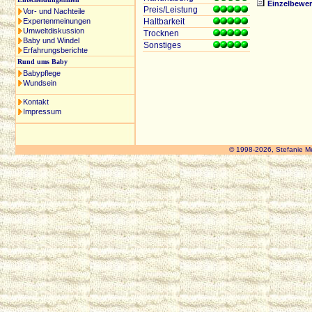
Einzelbewe
Preis/Leistung
Vor- und Nachteile
Expertenmeinungen
Haltbarkeit
Umweltdiskussion
Trocknen
Baby und Windel
Sonstiges
Erfahrungsberichte
Rund ums Baby
Babypflege
Wundsein
Kontakt
Impressum
© 1998-2026, Stefanie M