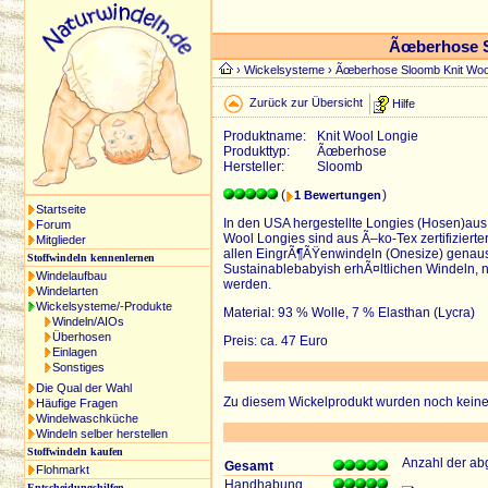
Ãœberhose S
›
Wickelsysteme
› Ãœberhose Sloomb Knit Woo
Zurück zur Übersicht
Hilfe
Produktname:
Knit Wool Longie
Produkttyp:
Ãœberhose
Hersteller:
Sloomb
(
)
1 Bewertungen
Startseite
In den USA hergestellte Longies (Hosen)aus 
Forum
Wool Longies sind aus Ã–ko-Tex zertifiziert
Mitglieder
allen EingrÃ¶ÃŸenwindeln (Onesize) genauso
Stoffwindeln kennenlernen
Sustainablebabyish erhÃ¤ltlichen Windeln, 
Windelaufbau
werden.
Windelarten
Wickelsysteme/-Produkte
Material: 93 % Wolle, 7 % Elasthan (Lycra)
Windeln/AIOs
Überhosen
Preis: ca. 47 Euro
Einlagen
Sonstiges
Die Qual der Wahl
Zu diesem Wickelprodukt wurden noch keine B
Häufige Fragen
Windelwaschküche
Windeln selber herstellen
Stoffwindeln kaufen
Anzahl der a
Gesamt
Flohmarkt
Handhabung
Entscheidungshilfen