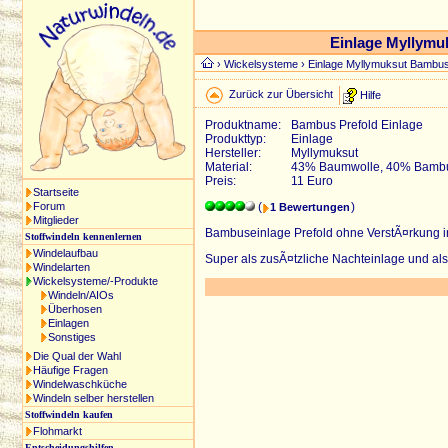
Einlage Myllymu
›
Wickelsysteme
› Einlage Myllymuksut Bambus
Zurück zur Übersicht
Hilfe
Produktname:
Bambus Prefold Einlage
Produkttyp:
Einlage
Hersteller:
Myllymuksut
Material:
43% Baumwolle, 40% Bambu
Preis:
11 Euro
Startseite
Forum
(
)
1 Bewertungen
Mitglieder
Bambuseinlage Prefold ohne VerstÃ¤rkung in d
Stoffwindeln kennenlernen
Windelaufbau
Super als zusÃ¤tzliche Nachteinlage und al
Windelarten
Wickelsysteme/-Produkte
Windeln/AIOs
Überhosen
Einlagen
Sonstiges
Die Qual der Wahl
Häufige Fragen
Windelwaschküche
Windeln selber herstellen
Stoffwindeln kaufen
Flohmarkt
Entscheidungshilfen