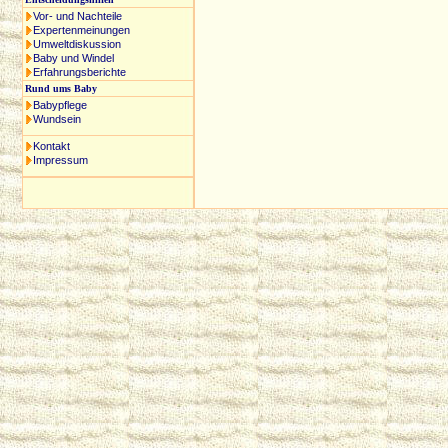
Vor- und Nachteile
Expertenmeinungen
Umweltdiskussion
Baby und Windel
Erfahrungsberichte
Rund ums Baby
Babypflege
Wundsein
Kontakt
Impressum