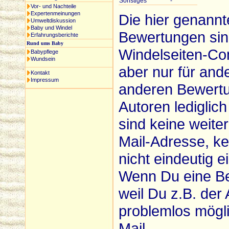
Sonstiges
-
Vor- und Nachteile
Expertenmeinungen
Die hier genann
Umweltdiskussion
Baby und Windel
Bewertungen sind
Erfahrungsberichte
Rund ums Baby
Windelseiten-Comm
Babypflege
Wundsein
aber nur für ande
Kontakt
Impressum
anderen Bewertun
Autoren ledigli
sind keine weite
Mail-Adresse, kei
nicht eindeutig 
Wenn Du eine Be
weil Du z.B. der A
problemlos mögl
Mail.