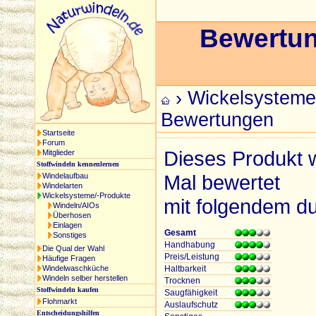
Bewertu
›
Wickelsysteme
Bewertungen
Startseite
Forum
Dieses Produkt 
Mitglieder
Stoffwindeln kennenlernen
Mal bewertet
Windelaufbau
Windelarten
Wickelsysteme/-Produkte
mit folgendem du
Windeln/AIOs
Überhosen
Einlagen
Gesamt
Sonstiges
Handhabung
Die Qual der Wahl
Preis/Leistung
Häufige Fragen
Windelwaschküche
Haltbarkeit
Windeln selber herstellen
Trocknen
Stoffwindeln kaufen
Saugfähigkeit
Flohmarkt
Auslaufschutz
Entscheidungshilfen