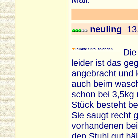
neuling
13.
Punkte ein/ausblenden
Die
leider ist das ge
angebracht und k
auch beim wasch
schon bei 3,5kg 
Stück besteht ben
Sie saugt recht 
vorhandenen bein
den Stuhl gut häl